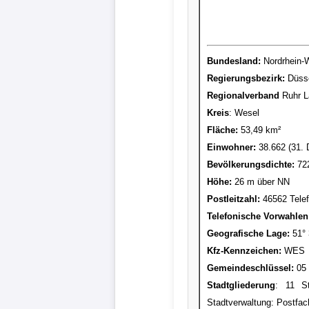
Bundesland:
Nordrhein-
Regierungsbezirk:
Düsse
Regionalverband
Ruhr L
Kreis
: Wesel
Fläche:
53,49 km²
Einwohner:
38.662 (31. 
Bevölkerungsdichte:
722
Höhe:
26 m über NN
Postleitzahl:
46562 Tele
Telefonische Vorwahlen
Geografische Lage:
51° 3
Kfz-Kennzeichen:
WES
Gemeindeschlüssel:
05 
Stadtgliederung
: 11 St
Stadtverwaltung: Postfac