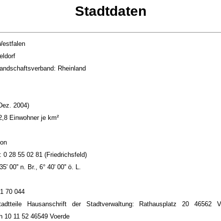
Stadtdaten
Westfalen
ldorf
andschaftsverband: Rheinland
Dez. 2004)
,8 Einwohner je km²
fon
: 0 28 55 02 81 (Friedrichsfeld)
5' 00'' n. Br., 6° 40' 00'' ö. L.
1 70 044
adtteile Hausanschrift der Stadtverwaltung: Rathausplatz 20 46562 V
h 10 11 52 46549 Voerde