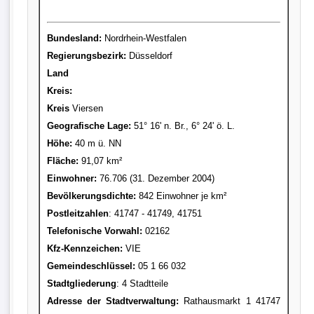
Bundesland:
Nordrhein-Westfalen
Regierungsbezirk:
Düsseldorf
Land
Kreis
:
Kreis
Viersen
Geografische Lage:
51° 16' n. Br., 6° 24' ö. L.
Höhe:
40 m ü. NN
Fläche:
91,07 km²
Einwohner:
76.706 (31. Dezember 2004)
Bevölkerungsdichte:
842 Einwohner je km²
Postleitzahlen
: 41747 - 41749, 41751
Telefonische Vorwahl:
02162
Kfz-Kennzeichen:
VIE
Gemeindeschlüssel:
05 1 66 032
Stadtgliederung
: 4 Stadtteile
Adresse der Stadtverwaltung:
Rathausmarkt 1 41747