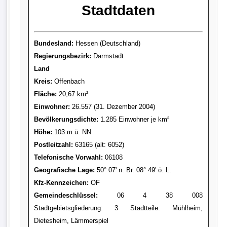
Stadtdaten
Bundesland:
Hessen (Deutschland)
Regierungsbezirk:
Darmstadt
Land
Kreis
:
Offenbach
Fläche:
20,67 km²
Einwohner:
26.557 (31. Dezember 2004)
Bevölkerungsdichte:
1.285 Einwohner je km²
Höhe:
103 m ü. NN
Postleitzahl:
63165 (alt: 6052)
Telefonische Vorwahl:
06108
Geografische Lage:
50° 07' n. Br. 08° 49' ö. L.
Kfz-Kennzeichen:
OF
Gemeindeschlüssel:
06 4 38 008
Stadtgebietsgliederung: 3 Stadtteile: Mühlheim,
Dietesheim, Lämmerspiel