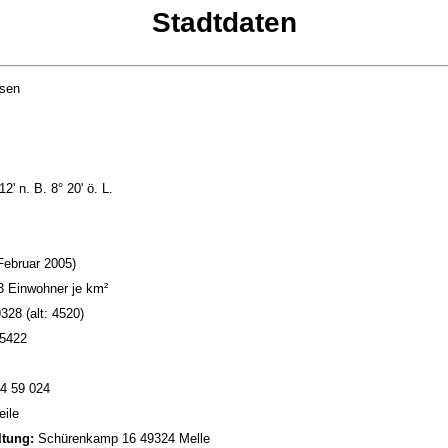
Stadtdaten
sen
2' n. B. 8° 20' ö. L.
Februar 2005)
 Einwohner je km²
328 (alt: 4520)
5422
4 59 024
eile
ltung:
Schürenkamp 16 49324 Melle