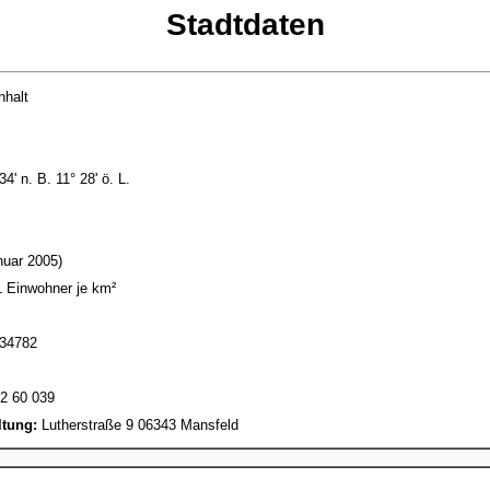
Stadtdaten
halt
4' n. B. 11° 28' ö. L.
nuar 2005)
 Einwohner je km²
34782
2 60 039
ltung:
Lutherstraße 9 06343 Mansfeld