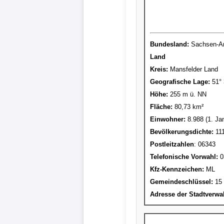
Bundesland:
Sachsen-An
Land
Kreis
:
Mansfelder Land
Geografische Lage:
51° 3
Höhe:
255 m ü. NN
Fläche:
80,73 km²
Einwohner:
8.988 (1. Ja
Bevölkerungsdichte:
111
Postleitzahlen
: 06343
Telefonische Vorwahl:
0
Kfz-Kennzeichen:
ML
Gemeindeschlüssel:
15 
Adresse der Stadtverwa